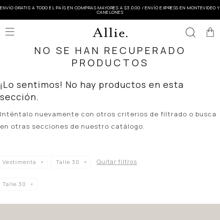
ENVÍO GRATIS A TODO EL PAÍS EN COMPRAS MAYORES A $3.000 / ENVÍO EXPRESS EN MONTEVIDEO Y
CANELONES

NO SE HAN RECUPERADO
PRODUCTOS
¡Lo sentimos! No hay productos en esta
sección.
Inténtalo nuevamente con otros criterios de filtrado o busca
en otras secciones de nuestro catálogo.
Quitar filtros
Vestimenta
Talle 30
Talle 30