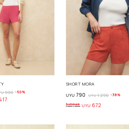
Talle
TY
SHORT MORA
990
50
YU
790
UYU
1.290
38
UYU
417
672
UYU