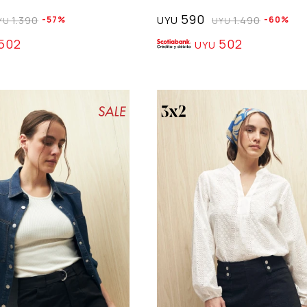
590
1.390
57
UYU
1.490
60
YU
UYU
502
502
UYU