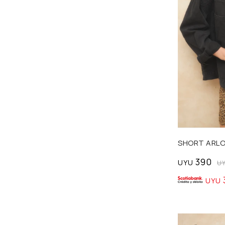
Talle
SHORT ARL
390
UYU
U
UYU