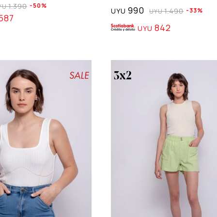
1.390
50
YU
990
UYU
1.490
33
UYU
587
842
UYU