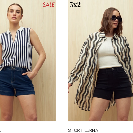
Talle
K
SHORT LERNA