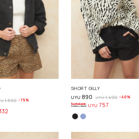
Talle
O
SHORT GILLY
890
UYU
1.490
40
UYU
1.590
75
YU
757
UYU
332