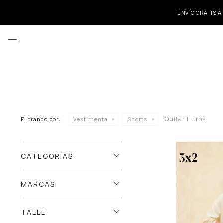
ENVÍO GRATIS A

Quitar filtros
Filtrando por:
Vestimenta
Shorts
CATEGORÍAS
MARCAS
TALLE