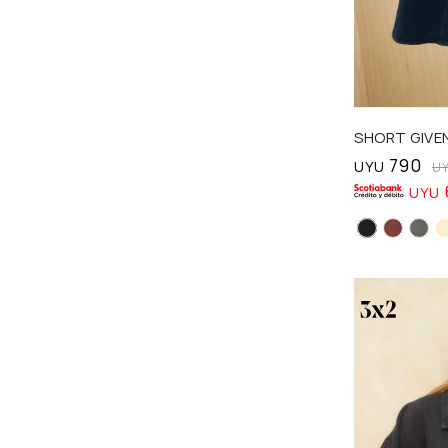
Talle
SHORT GIVE
790
UYU
U
UYU