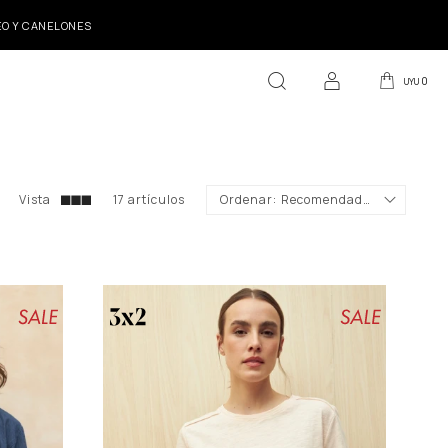
DEO Y CANELONES
0
UYU
17 artículos
Recomendados