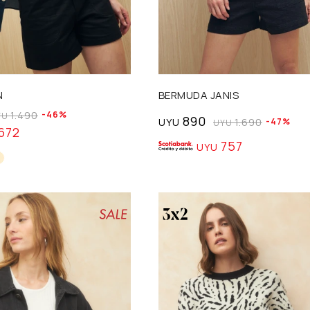
Talle
N
BERMUDA JANIS
1.490
46
YU
890
UYU
1.690
47
UYU
672
757
UYU