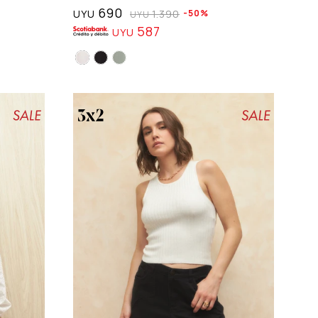
690
UYU
1.390
50
UYU
587
UYU