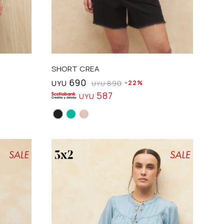
Talle
SHORT CREA
690
UYU
890
22
UYU
587
UYU