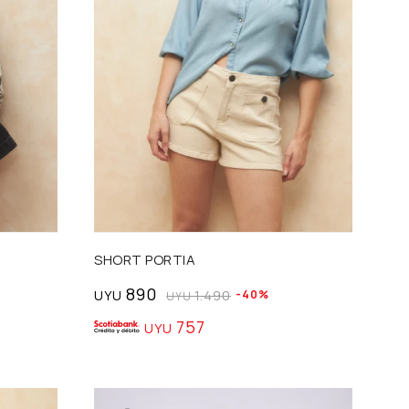
Talle
SHORT PORTIA
890
UYU
1.490
40
UYU
757
UYU