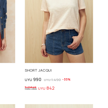
Talle
SHORT JACQUI
990
UYU
1.490
33
UYU
842
UYU