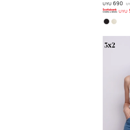
690
UYU
U
UYU