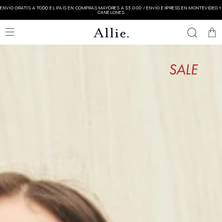
ENVÍO GRATIS A TODO EL PAÍS EN COMPRAS MAYORES A $3.000 / ENVÍO EXPRESS EN MONTEVIDEO Y
CANELONES
