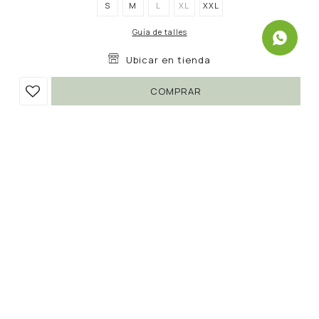
S
M
L
XL
XXL
Guía de talles
Ubicar en tienda
COMPRAR
SHORT NARITA
690
1.390
UYU
UYU
50
587
UYU