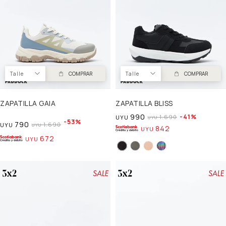
Talle
COMPRAR
Talle
COMPRAR
ZAPATILLA GAIA
ZAPATILLA BLISS
990
41
1.690
UYU
UYU
53
790
1.690
UYU
UYU
842
UYU
672
UYU