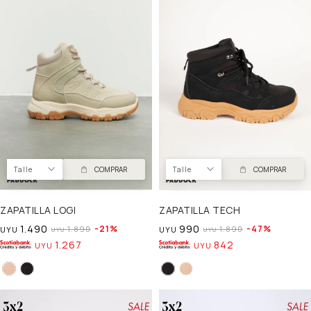
Talle
COMPRAR
Talle
COMPRAR
ZAPATILLA LOGI
ZAPATILLA TECH
1.490
990
21
47
1.890
1.890
UYU
UYU
UYU
UYU
1.267
842
UYU
UYU