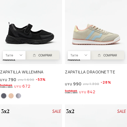
Talle
COMPRAR
Talle
COMPRAR
ZAPATILLA WILLEMINA
ZAPATILLA DRAGONETTE
790
53
1.690
UYU
UYU
28
990
1.390
UYU
UYU
672
UYU
842
UYU