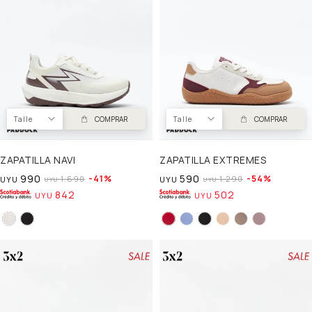
Talle
COMPRAR
Talle
COMPRAR
ZAPATILLA NAVI
ZAPATILLA EXTREMES
990
590
41
54
1.690
1.290
UYU
UYU
UYU
UYU
842
502
UYU
UYU