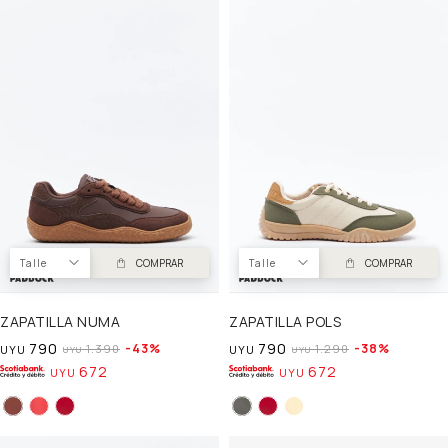
Talle
COMPRAR
Talle
COMPRAR
ZAPATILLA NUMA
ZAPATILLA POLS
790
790
43
38
1.390
1.290
UYU
UYU
UYU
UYU
672
672
UYU
UYU