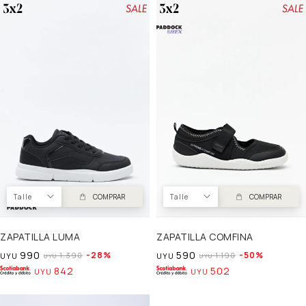
Talle
COMPRAR
Talle
COMPRAR
ZAPATILLA LUMA
ZAPATILLA COMFINA
990
590
28
50
1.390
1.190
UYU
UYU
UYU
UYU
842
502
UYU
UYU