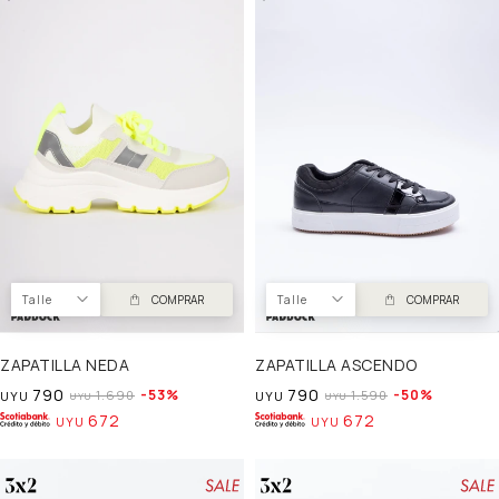
Talle
COMPRAR
Talle
COMPRAR
ZAPATILLA NEDA
ZAPATILLA ASCENDO
790
790
53
50
1.690
1.590
UYU
UYU
UYU
UYU
672
672
UYU
UYU