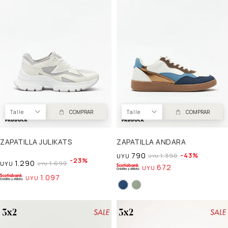
Talle
COMPRAR
Talle
COMPRAR
ZAPATILLA JULIKATS
ZAPATILLA ANDARA
790
43
1.390
UYU
UYU
23
1.290
1.690
UYU
UYU
672
UYU
1.097
UYU