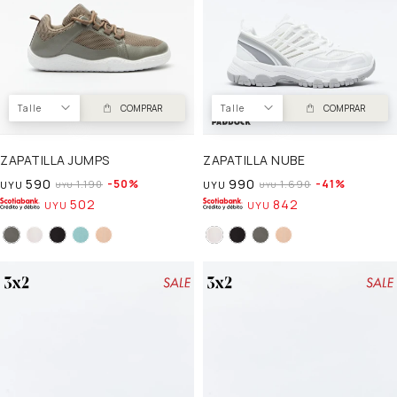
Talle
COMPRAR
Talle
COMPRAR
ZAPATILLA JUMPS
ZAPATILLA NUBE
590
990
50
41
1.190
1.690
UYU
UYU
UYU
UYU
502
842
UYU
UYU