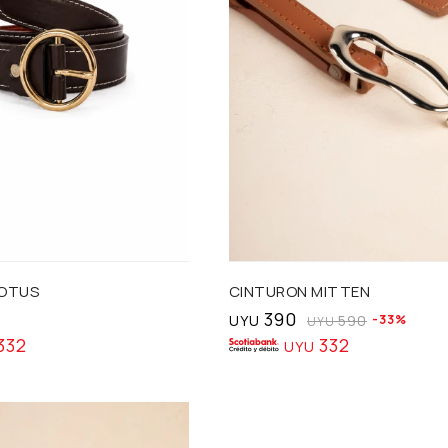
Talle
LOTUS
CINTURON MITTEN
390
UYU
590
33
UYU
332
332
UYU