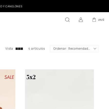
DEO Y CANELONES
0
UYU
4 artículos
Recomendados