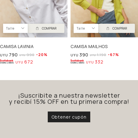
Talle
COMPRAR
Talle
COMPRAR
CAMISA LAVINIA
CAMISA MAILHOS
790
390
20
67
990
1.190
UYU
UYU
UYU
UYU
672
332
UYU
UYU
¡Suscribite a nuestra newsletter
y recibí 15% OFF en tu primera compra!
Obtener cupón