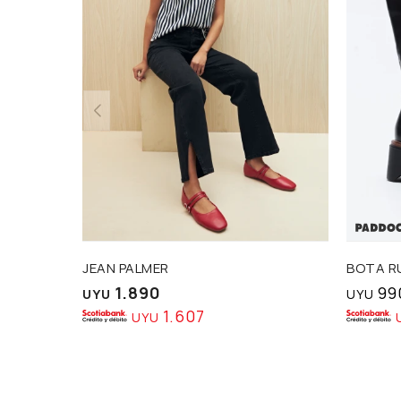
JEAN PALMER
BOTA R
1.890
99
UYU
UYU
1.607
UYU