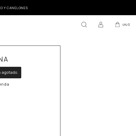
DEO Y CANELONES
0
UYU
NA
á agotado.
ienda