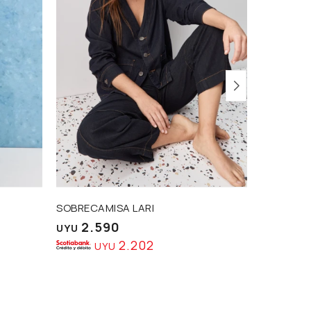
SOBRECAMISA LARI
PANTALÓ
2.590
1.5
UYU
UYU
2.202
UYU
U