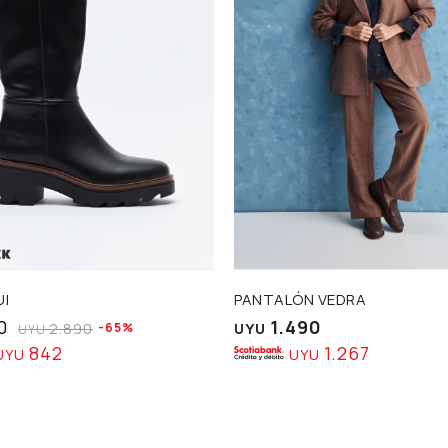
UI
PANTALÓN VEDRA
0
1.490
2.890
65
UYU
UYU
842
1.267
UYU
UYU