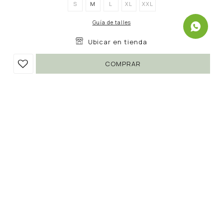
S
M
L
XL
XXL
Guía de talles
Ubicar en tienda
COMPRAR
TOP CHIPRE
590
1.490
UYU
UYU
60
502
UYU