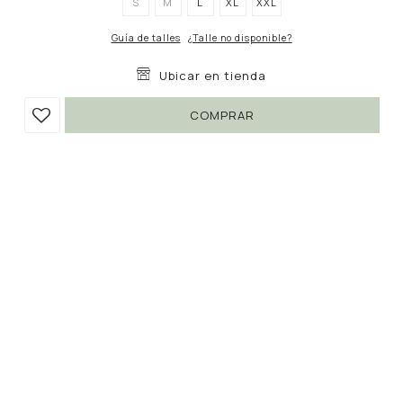
S
M
L
XL
XXL
Guía de talles
¿Talle no disponible?
Ubicar en tienda
COMPRAR
POLERA GALATEA
990
1.390
UYU
UYU
28
842
UYU