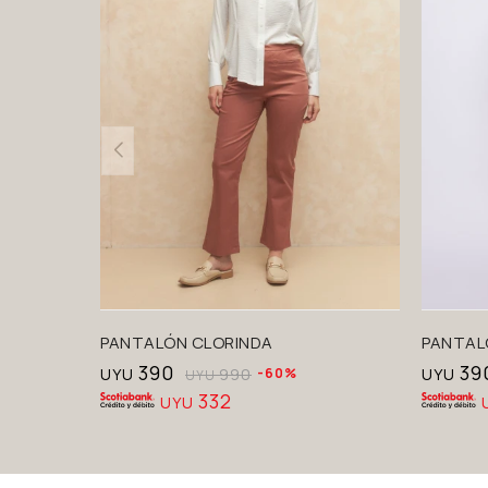
PANTALÓN CLORINDA
PANTAL
390
39
UYU
990
60
UYU
UYU
332
UYU