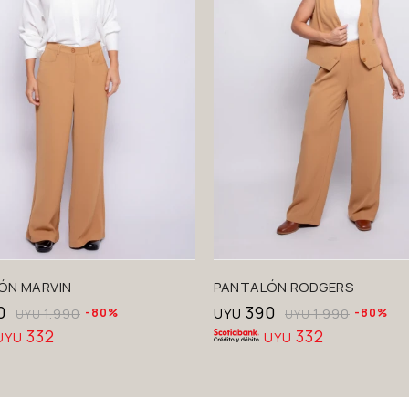
ÓN MARVIN
PANTALÓN RODGERS
0
390
1.990
80
UYU
1.990
80
UYU
UYU
332
332
UYU
UYU