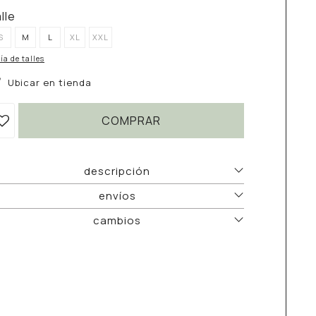
alle
S
M
L
XL
XXL
ía de talles
Ubicar en tienda
COMPRAR
descripción
envíos
cambios