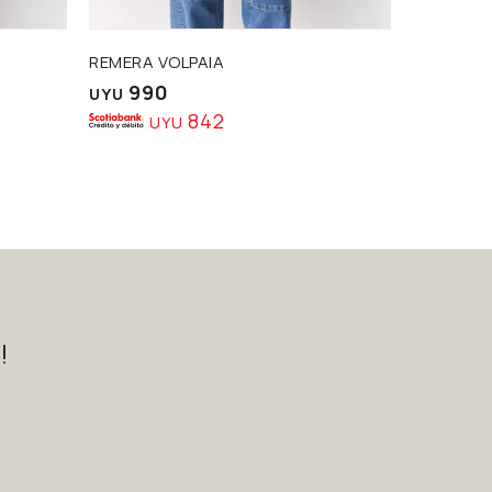
REMERA VOLPAIA
CHALECO
990
1.4
UYU
UYU
842
UYU
U
!