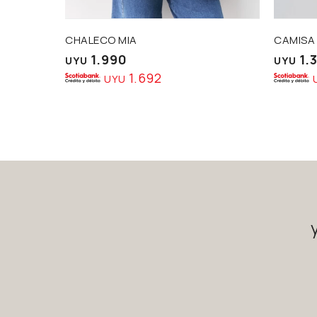
CHALECO MIA
CAMISA
1.990
1.
UYU
UYU
1.692
UYU