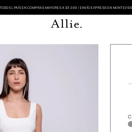
 TODO EL PAÍS EN COMPRAS MAYORES A $3.000 / ENVÍO EXPRESS EN MONTEVI
C