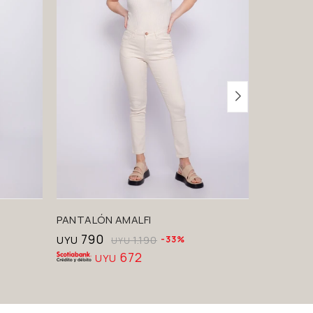
PANTALÓN AMALFI
PANTALÓ
790
790
UYU
1.190
33
UYU
UYU
672
UYU
U