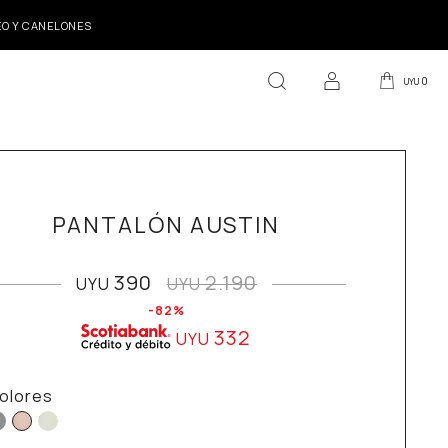
DEO Y CANELONES
0
UYU
PANTALÓN AUSTIN
390
2.190
UYU
UYU
82
332
UYU
olores