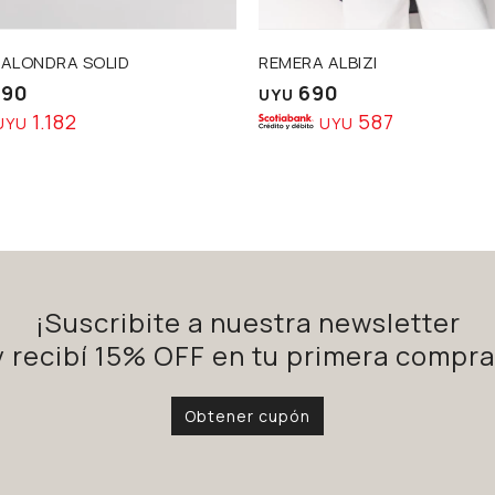
 ALONDRA SOLID
REMERA ALBIZI
390
690
UYU
1.182
587
UYU
UYU
¡Suscribite a nuestra newsletter
y recibí 15% OFF en tu primera compra
Obtener cupón