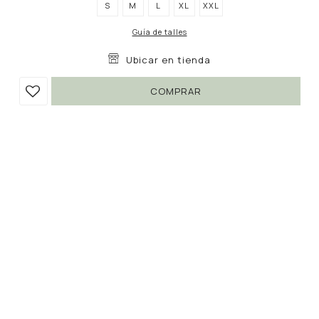
S
M
L
XL
XXL
Guía de talles
Ubicar en tienda
COMPRAR
PANTALÓN AMALFI
790
1.190
UYU
UYU
33
672
UYU