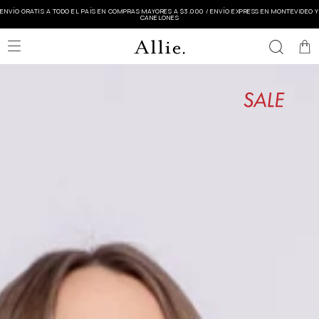
ENVÍO GRATIS A TODO EL PAÍS EN COMPRAS MAYORES A $3.000 / ENVÍO EXPRESS EN MONTEVIDEO Y
CANELONES
