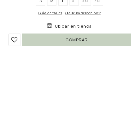
S
M
L
XL
XXL
3XL
Guía de talles
¿Talle no disponible?
Ubicar en tienda
COMPRAR
PANTALÓN TULIA
790
1.990
UYU
UYU
60
672
UYU