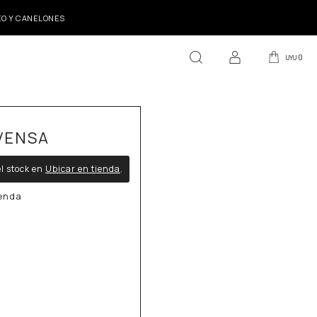
DEO Y CANELONES
0
UYU
VENSA
l stock en
Ubicar en tienda
.
ienda