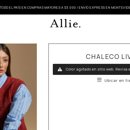
 TODO EL PAÍS EN COMPRAS MAYORES A $3.000 / ENVÍO EXPRESS EN MONTEVI
CHALECO LI
Color agotado en sitio web.
Revisa e
Ubicar en t