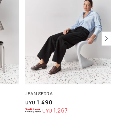
JEAN SERRA
JEAN SYLV
1.490
1.8
UYU
UYU
1.267
UYU
U