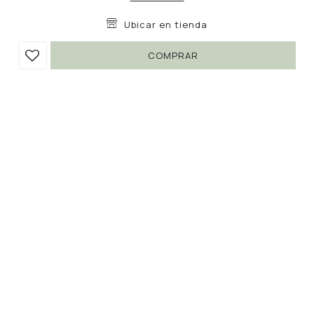
Ubicar en tienda
COMPRAR
BOTA CORE
1.190
2.490
UYU
UYU
52
1.012
UYU
Colores