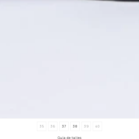
35
36
37
38
39
40
Guía de talles