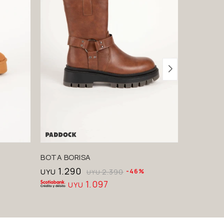
BOTA BORISA
BOTA TU
1.290
1.2
UYU
2.390
46
UYU
UYU
1.097
UYU
U