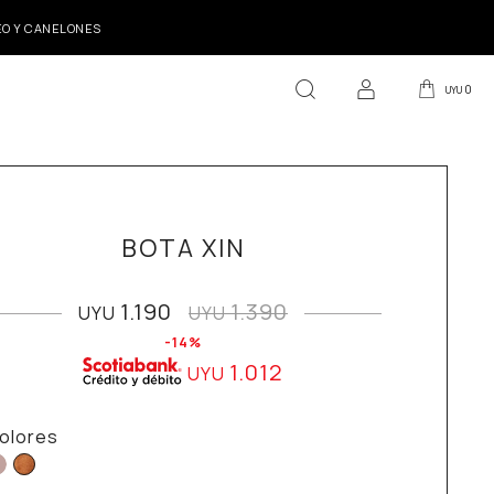
DEO Y CANELONES
0
UYU
BOTA XIN
1.190
1.390
UYU
UYU
14
1.012
UYU
olores