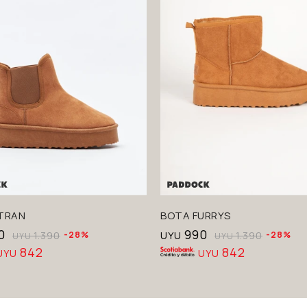
TRAN
BOTA FURRYS
0
990
1.390
28
UYU
1.390
28
UYU
UYU
842
842
UYU
UYU