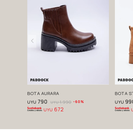
BOTA AURARA
BOTA S
790
99
UYU
1.990
60
UYU
UYU
672
UYU