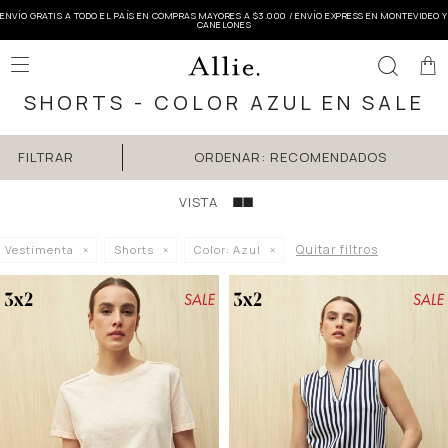
ENVÍO GRATIS A TODO EL PAÍS EN COMPRAS MAYORES A $3.000 / ENVÍO EXPRESS EN MONTEVIDEO Y
CANELONES

SHORTS - COLOR AZUL EN SALE
RECOMENDADOS
Quitar filtros
Vestimenta
Shorts
Color:
Azul