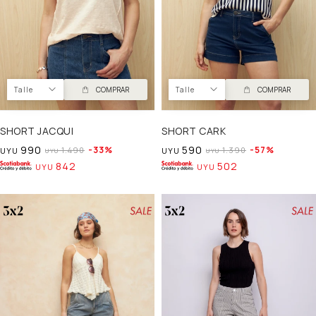
Talle
COMPRAR
Talle
COMPRAR
SHORT JACQUI
SHORT CARK
990
590
33
57
1.490
1.390
UYU
UYU
UYU
UYU
842
502
UYU
UYU