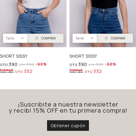
Talle
COMPRAR
Talle
COMPRAR
SHORT SISSY
SHORT SISSY
390
390
60
60
990
990
UYU
UYU
UYU
UYU
332
332
UYU
UYU
¡Suscribite a nuestra newsletter
y recibí 15% OFF en tu primera compra!
Obtener cupón