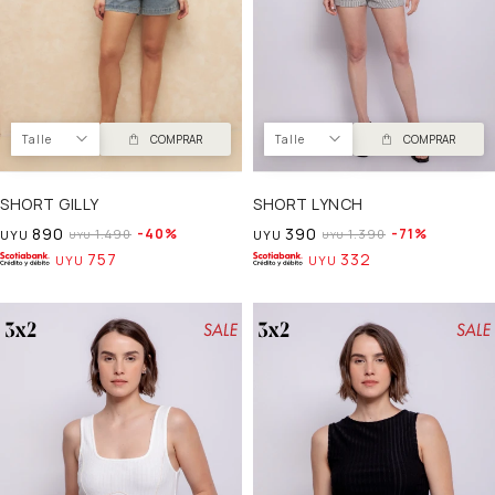
Talle
COMPRAR
Talle
COMPRAR
SHORT GILLY
SHORT LYNCH
890
390
40
71
1.490
1.390
UYU
UYU
UYU
UYU
757
332
UYU
UYU