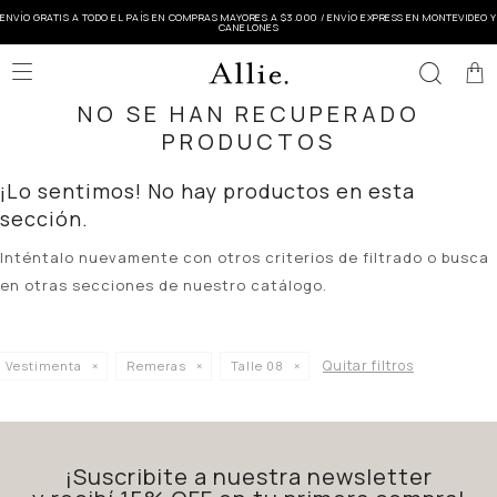
ENVÍO GRATIS A TODO EL PAÍS EN COMPRAS MAYORES A $3.000 / ENVÍO EXPRESS EN MONTEVIDEO Y
CANELONES

NO SE HAN RECUPERADO
PRODUCTOS
¡Lo sentimos! No hay productos en esta
sección.
Inténtalo nuevamente con otros criterios de filtrado o busca
en otras secciones de nuestro catálogo.
Quitar filtros
Vestimenta
Remeras
Talle 08
¡Suscribite a nuestra newsletter