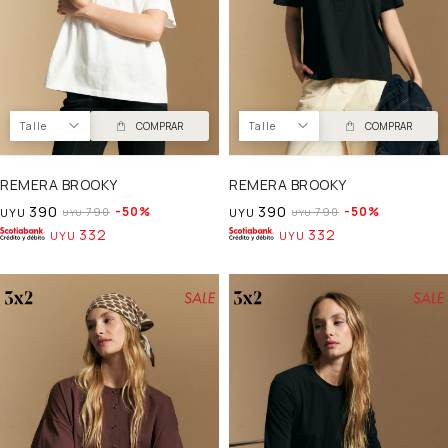
Talle
COMPRAR
Talle
COMPRAR
REMERA BROOKY
REMERA BROOKY
390
390
50
50
790
790
UYU
UYU
UYU
UYU
332
332
UYU
UYU