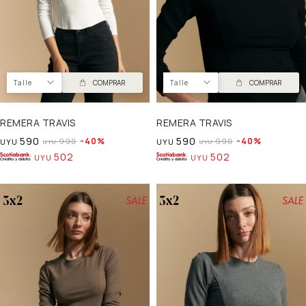
Talle
COMPRAR
Talle
COMPRAR
REMERA TRAVIS
REMERA TRAVIS
590
590
40
40
990
990
UYU
UYU
UYU
UYU
502
502
UYU
UYU