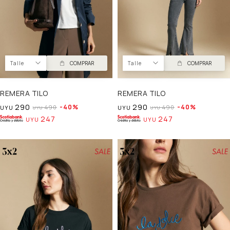
Talle
COMPRAR
Talle
COMPRAR
REMERA TILO
REMERA TILO
290
290
40
40
490
490
UYU
UYU
UYU
UYU
247
247
UYU
UYU