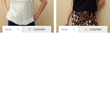
Talle
COMPRAR
Talle
COMPRAR
REMERA COPENHAGUE
REMERA COPENHAGUE
290
290
40
40
490
490
UYU
UYU
UYU
UYU
247
247
UYU
UYU