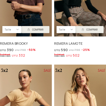
Talle
COMPRAR
Talle
COMPRAR
REMERA BROOKY
REMERA LAMOTE
390
590
50
25
790
790
UYU
UYU
UYU
UYU
332
502
UYU
UYU