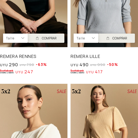
Talle
COMPRAR
Talle
COMPRAR
REMERA RENNES
REMERA LILLE
290
490
63
50
790
990
UYU
UYU
UYU
UYU
247
417
UYU
UYU