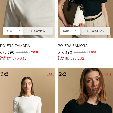
Talle
COMPRAR
Talle
COMPRAR
POLERA ZAMORA
POLERA ZAMORA
390
390
20
20
490
490
UYU
UYU
UYU
UYU
332
332
UYU
UYU