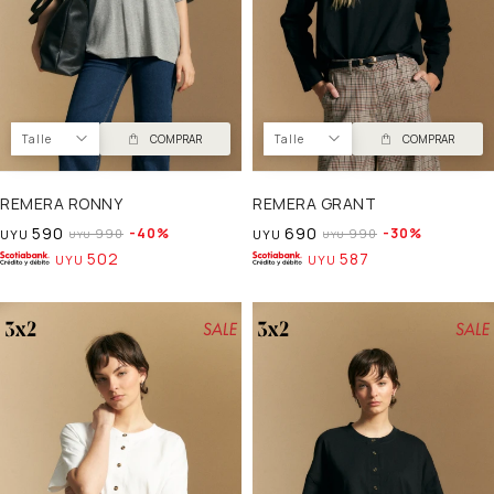
Talle
COMPRAR
Talle
COMPRAR
REMERA RONNY
REMERA GRANT
590
690
40
30
990
990
UYU
UYU
UYU
UYU
502
587
UYU
UYU