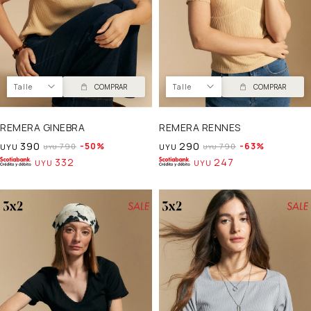
Talle
COMPRAR
Talle
COMPRAR
REMERA GINEBRA
REMERA RENNES
390
290
50
63
790
790
UYU
UYU
UYU
UYU
332
247
UYU
UYU