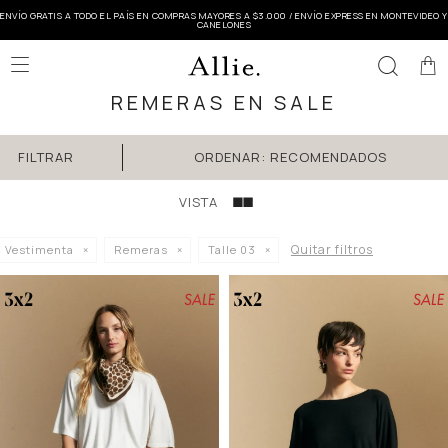
ENVÍO GRATIS A TODO EL PAÍS EN COMPRAS MAYORES A $3.000 / ENVÍO EXPRESS EN MONTEVIDEO Y
CANELONES

REMERAS EN SALE
RECOMENDADOS
Quitar filtros
Vestimenta
Remeras
Talle 03