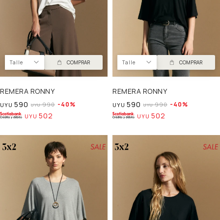
Talle
COMPRAR
Talle
COMPRAR
REMERA RONNY
REMERA RONNY
590
590
40
40
990
990
UYU
UYU
UYU
UYU
502
502
UYU
UYU