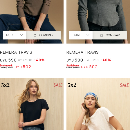
Talle
COMPRAR
Talle
COMPRAR
REMERA TRAVIS
REMERA TRAVIS
590
590
40
40
990
990
UYU
UYU
UYU
UYU
502
502
UYU
UYU