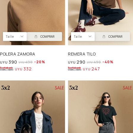
Talle
COMPRAR
Talle
COMPRAR
POLERA ZAMORA
REMERA TILO
390
290
20
40
490
490
UYU
UYU
UYU
UYU
332
247
UYU
UYU