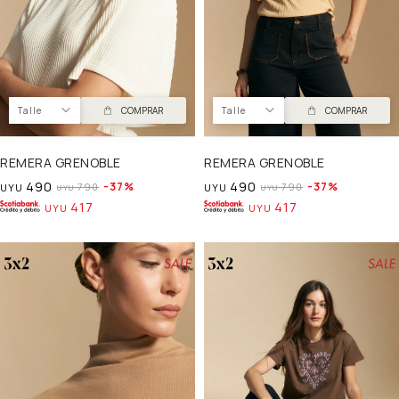
Talle
COMPRAR
Talle
COMPRAR
REMERA GRENOBLE
REMERA GRENOBLE
490
490
37
37
790
790
UYU
UYU
UYU
UYU
417
417
UYU
UYU