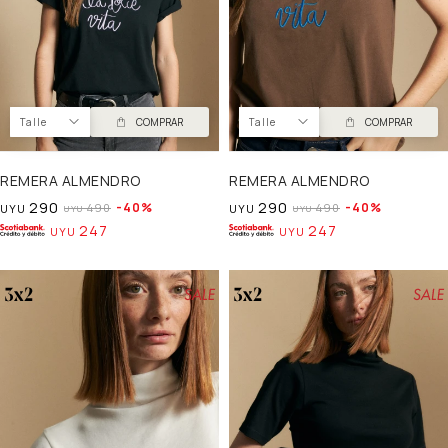
Talle
COMPRAR
Talle
COMPRAR
REMERA ALMENDRO
REMERA ALMENDRO
290
290
40
40
490
490
UYU
UYU
UYU
UYU
247
247
UYU
UYU