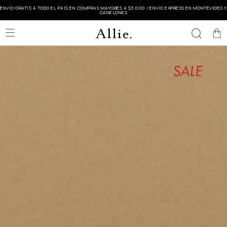
ENVÍO GRATIS A TODO EL PAÍS EN COMPRAS MAYORES A $3.000 / ENVÍO EXPRESS EN MONTEVIDEO Y
CANELONES
