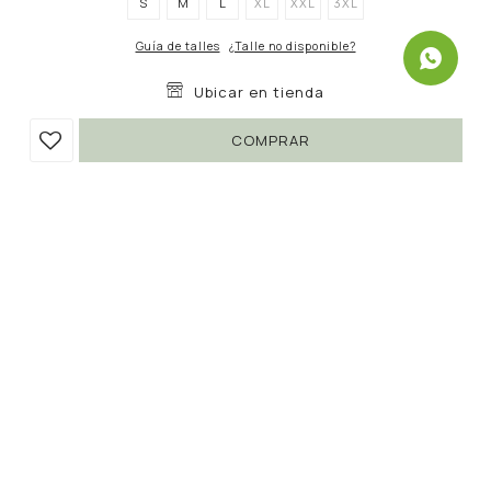
S
M
L
XL
XXL
3XL
Guía de talles
¿Talle no disponible?
Ubicar en tienda
COMPRAR
REMERA GRANT
690
990
UYU
UYU
30
587
UYU