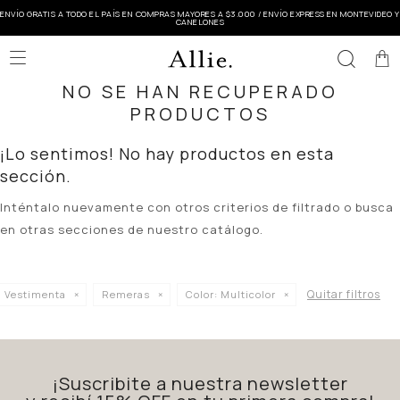
ENVÍO GRATIS A TODO EL PAÍS EN COMPRAS MAYORES A $3.000 / ENVÍO EXPRESS EN MONTEVIDEO Y
CANELONES

NO SE HAN RECUPERADO
PRODUCTOS
¡Lo sentimos! No hay productos en esta
sección.
Inténtalo nuevamente con otros criterios de filtrado o busca
en otras secciones de nuestro catálogo.
Quitar filtros
Vestimenta
Remeras
Color:
Multicolor
¡Suscribite a nuestra newsletter