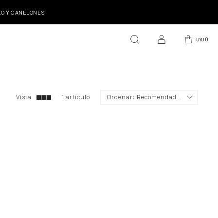
DEO Y CANELONES
0
UYU
1 artículo
Recomendados