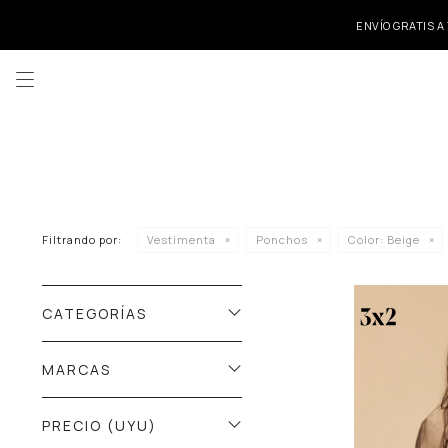
ENVÍO GRATIS A

Filtrando por:
Vestimenta
Ponchos
Color:
Beige
CATEGORÍAS
MARCAS
PRECIO
(UYU)