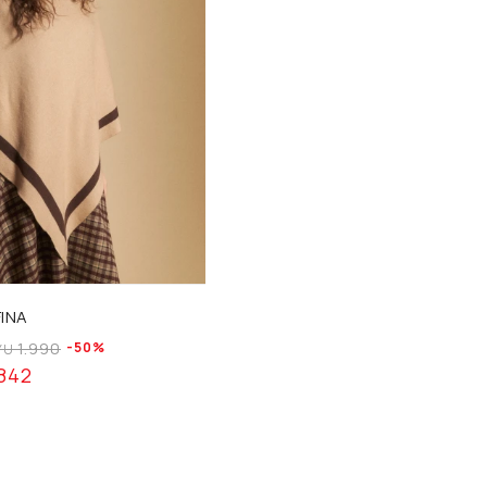
INA
1.990
50
YU
842