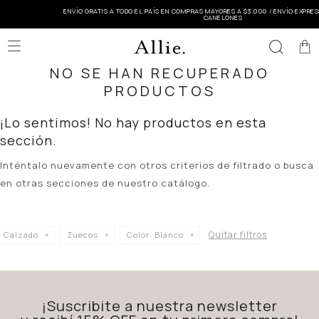
ENVÍO GRATIS A TODO EL PAÍS EN COMPRAS MAYORES A $3.000 / ENVÍO EXPRESS EN MONTEVIDEO
CANELONES

NO SE HAN RECUPERADO
PRODUCTOS
¡Lo sentimos! No hay productos en esta
sección.
Inténtalo nuevamente con otros criterios de filtrado o busca
en otras secciones de nuestro catálogo.
Quitar filtros
Calzado
Zuecos
Color:
Blanco
¡Suscribite a nuestra newsletter