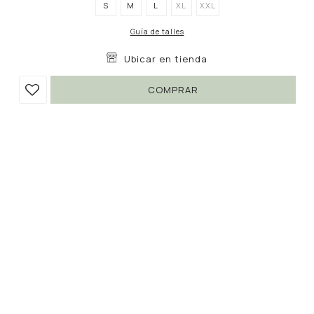
S
M
L
XL
XXL
Guía de talles
Ubicar en tienda
COMPRAR
VESTIDO MIA
590
1.490
UYU
UYU
60
502
UYU