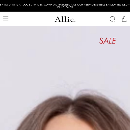
ENVÍO GRATIS A TODO EL PAÍS EN COMPRAS MAYORES A $3.000 / ENVÍO EXPRESS EN MONTEVIDEO Y
CANELONES
