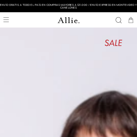
ENVÍO GRATIS A TODO EL PAÍS EN COMPRAS MAYORES A $3.000 / ENVÍO EXPRESS EN MONTEVIDEO Y
CANELONES
