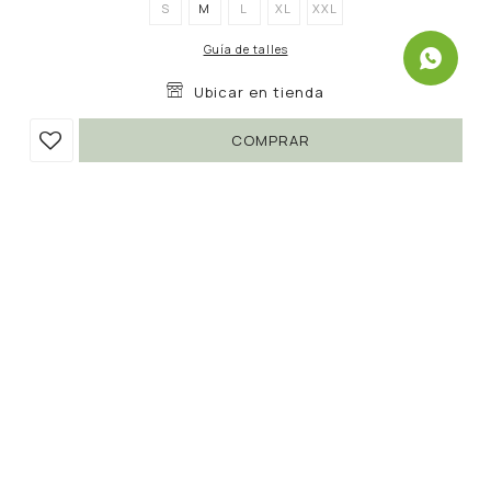
S
M
L
XL
XXL
Guía de talles
Ubicar en tienda
COMPRAR
VESTIDO KNOT
590
1.790
UYU
UYU
67
502
UYU