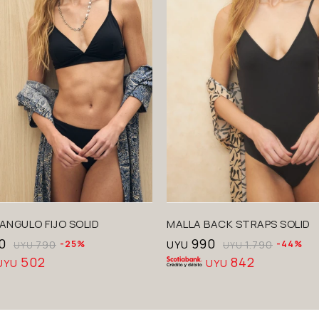
ANGULO FIJO SOLID
MALLA BACK STRAPS SOLID
0
990
790
25
UYU
1.790
44
UYU
UYU
502
842
UYU
UYU