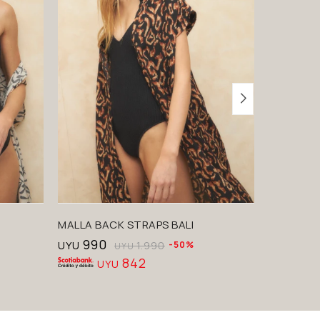
MALLA BACK STRAPS BALI
TOP TRIA
990
290
UYU
1.990
50
UYU
UYU
842
UYU
U