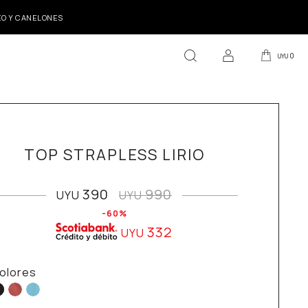
DEO Y CANELONES
0
UYU
TOP STRAPLESS LIRIO
390
990
UYU
UYU
60
332
UYU
olores