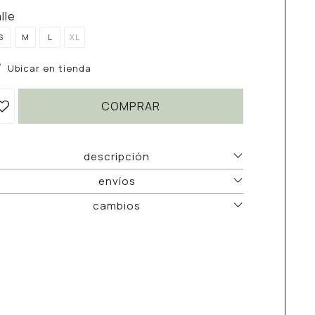
alle
S
M
L
XL
Ubicar en tienda
COMPRAR
descripción
envíos
cambios