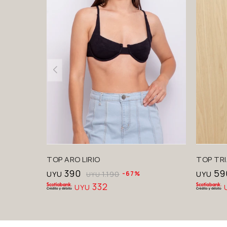
TOP ARO LIRIO
TOP TRI
390
59
UYU
1.190
67
UYU
UYU
332
UYU