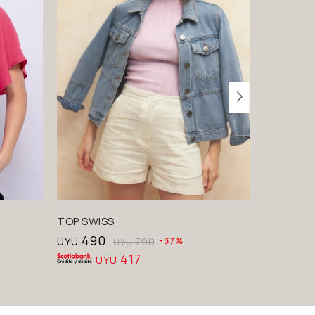
TOP SWISS
TOP SPE
490
790
UYU
790
37
UYU
UYU
417
UYU
U