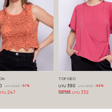
ON
TOP ISEO
0
390
690
57
UYU
990
60
UYU
UYU
247
332
UYU
UYU