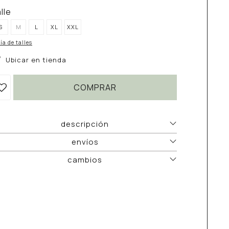
alle
S
M
L
XL
XXL
ía de talles
Ubicar en tienda
COMPRAR
descripción
envíos
cambios