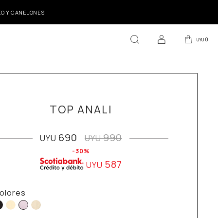
DEO Y CANELONES
0
UYU
TOP ANALI
690
990
UYU
UYU
30
587
UYU
olores