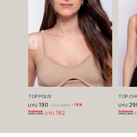
TOP POLIS
TOP CH
190
29
UYU
890
78
UYU
UYU
162
UYU