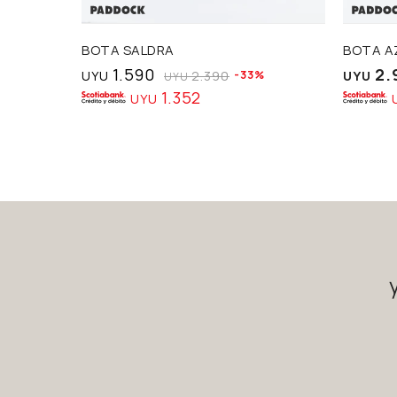
BOTA SALDRA
BOTA A
1.590
2.
UYU
2.390
33
UYU
UYU
1.352
UYU