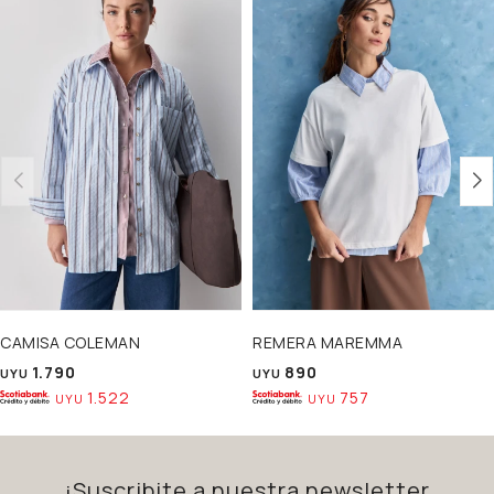
CAMISA COLEMAN
REMERA MAREMMA
1.790
890
UYU
UYU
1.522
757
UYU
UYU
¡Suscribite a nuestra newsletter