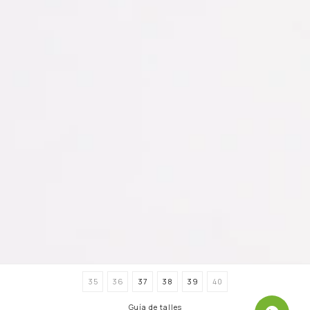
35
36
37
38
39
40
Guía de talles