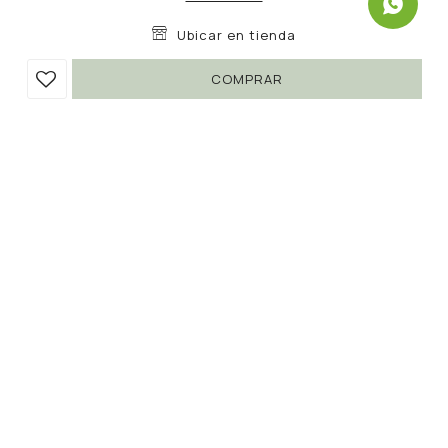
Ubicar en tienda
COMPRAR
SANDALIA LANET
390
1.090
UYU
UYU
64
332
UYU
Colores