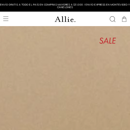
ENVÍO GRATIS A TODO EL PAÍS EN COMPRAS MAYORES A $3.000 / ENVÍO EXPRESS EN MONTEVIDEO Y
CANELONES
