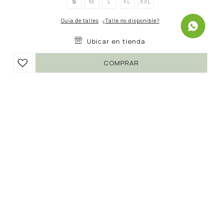
S
M
L
XL
XXL
Guía de talles
¿Talle no disponible?
Ubicar en tienda
COMPRAR
REMERA TILO
290
490
UYU
UYU
40
247
UYU