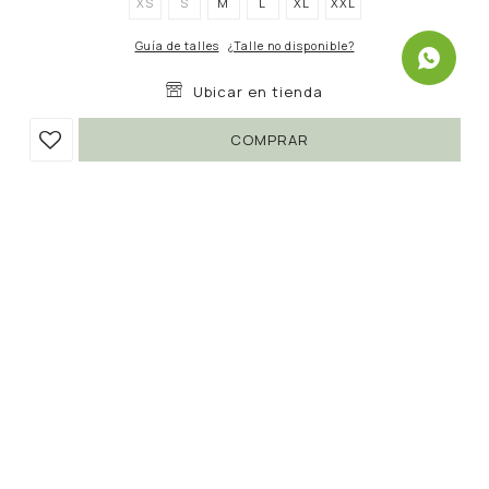
XS
S
M
L
XL
XXL
Guía de talles
¿Talle no disponible?
Ubicar en tienda
COMPRAR
MUSCULOSA SAMPRAS
290
690
UYU
UYU
57
247
UYU