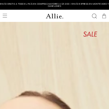
ENVÍO GRATIS A TODO EL PAÍS EN COMPRAS MAYORES A $3.000 / ENVÍO EXPRESS EN MONTEVIDEO Y
CANELONES
