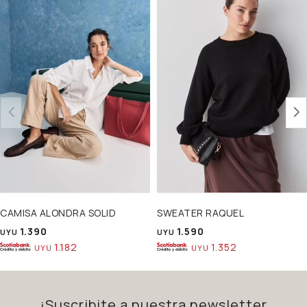
CAMISA ALONDRA SOLID
SWEATER RAQUEL
1.390
1.590
UYU
UYU
1.182
1.352
UYU
UYU
¡Suscribite a nuestra newsletter