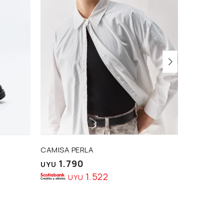
CAMISA PERLA
BOTA DE
1.790
1.9
UYU
UYU
1.522
UYU
U