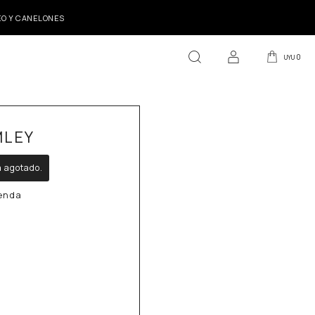
DEO Y CANELONES
0
UYU
MLEY
á agotado.
ienda