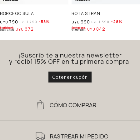
BORCEGO SULA
BOTA STRAN
790
990
55
28
1.790
1.390
UYU
UYU
UYU
UYU
672
842
UYU
UYU
¡Suscribite a nuestra newsletter
y recibí 15% OFF en tu primera compra!
Obtener cupón
CÓMO COMPRAR
RASTREAR MI PEDIDO