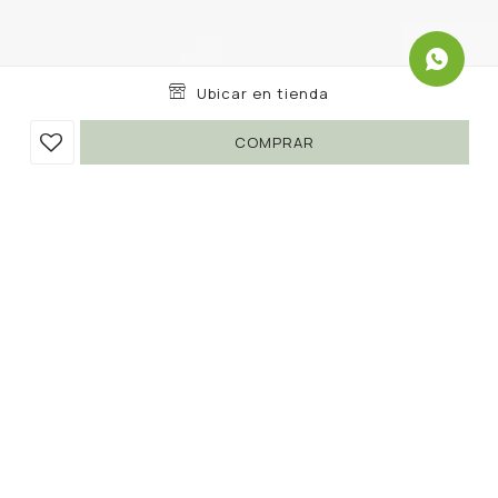
Ubicar en tienda
COMPRAR
CARTERA ALBION
1.290
1.590
UYU
UYU
18
86
1.097
UYU