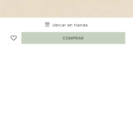
Ubicar en tienda
COMPRAR
CARTERA WEST
790
1.690
UYU
UYU
53
672
UYU