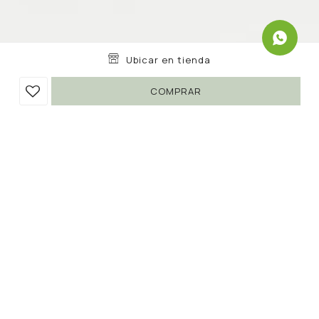
Ubicar en tienda
COMPRAR
CARTERA RUEX
590
1.690
UYU
UYU
65
502
UYU