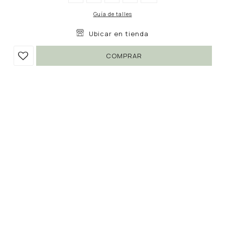
Guía de talles
Ubicar en tienda
COMPRAR
CARDIGAN ROMERO
1.590
UYU
1.352
UYU
Colores