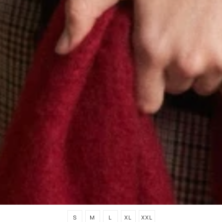
S
M
L
XL
XXL