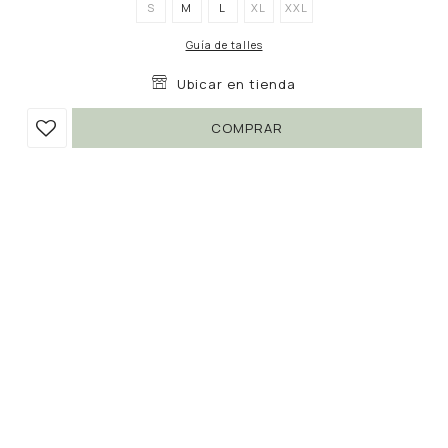
S
M
L
XL
XXL
Guía de talles
Ubicar en tienda
COMPRAR
CARDIGAN GREENWICH
590
1.790
UYU
UYU
67
502
UYU