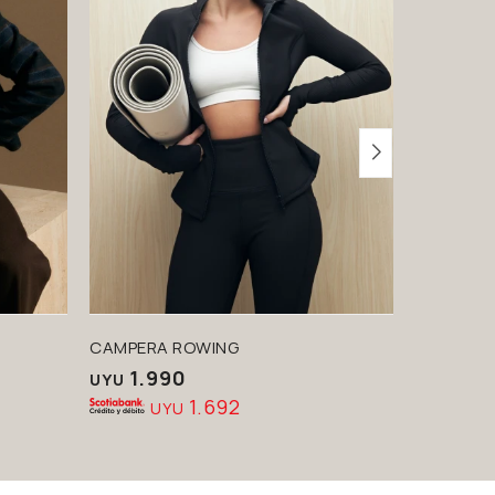
CAMPERA ROWING
CAMPERA
1.990
1.9
UYU
UYU
1.692
UYU
U