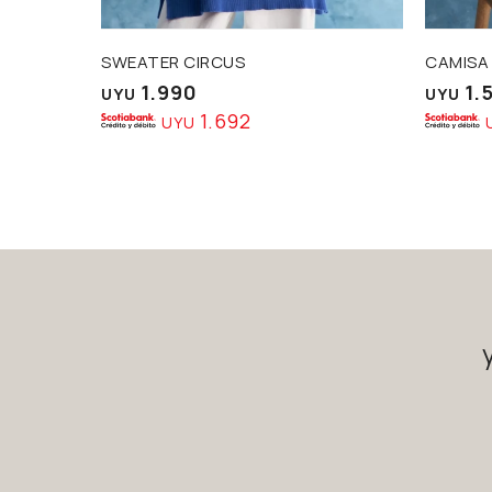
SWEATER CIRCUS
CAMISA
1.990
1.
UYU
UYU
1.692
UYU