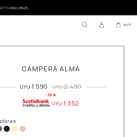
DEO Y CANELONES
0
UYU
CAMPERA ALMA
1.590
2.490
UYU
UYU
36
1.352
UYU
olores