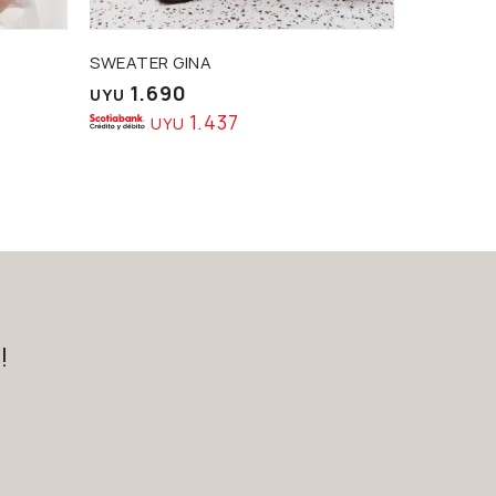
SWEATER GINA
SWEATER 
1.690
1.8
UYU
UYU
1.437
UYU
U
!