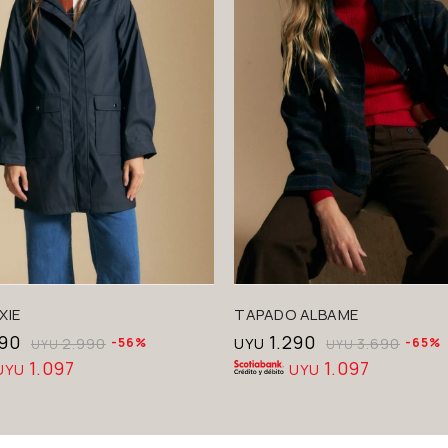
XIE
TAPADO ALBAME
290
1.290
2.990
56
UYU
3.690
65
UYU
UYU
1.097
1.097
UYU
UYU