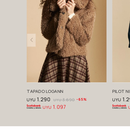
TAPADO LOGANN
PILOT NI
1.290
1.
UYU
3.690
65
UYU
UYU
1.097
UYU