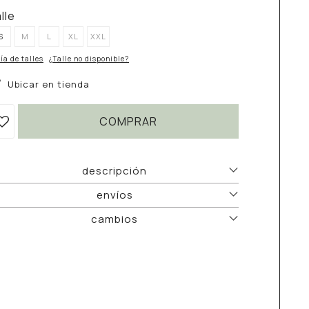
alle
S
M
L
XL
XXL
ía de talles
¿Talle no disponible?
Ubicar en tienda
COMPRAR
descripción
envíos
cambios