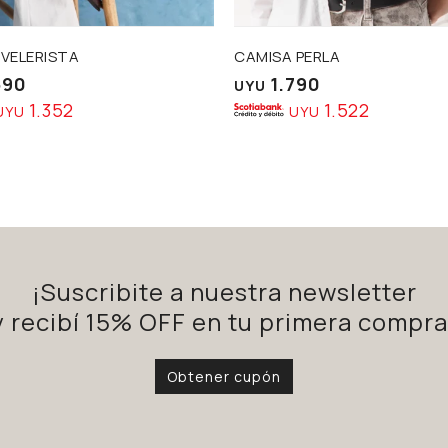
 VELERISTA
CAMISA PERLA
590
1.790
UYU
1.352
1.522
UYU
UYU
¡Suscribite a nuestra newsletter
y recibí 15% OFF en tu primera compra
Obtener cupón