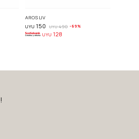
AROS LIV
COLLAR 
150
390
UYU
490
69
UYU
UYU
128
UYU
U
!