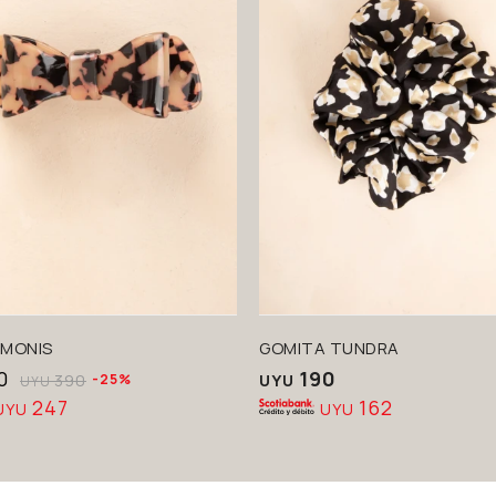
 MONIS
GOMITA TUNDRA
0
190
390
25
UYU
UYU
247
162
UYU
UYU