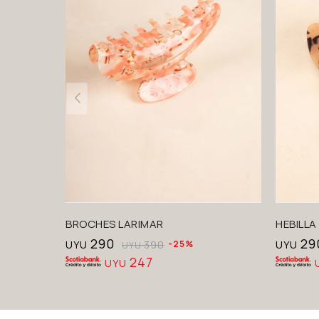
BROCHES LARIMAR
HEBILLA
290
29
UYU
390
25
UYU
UYU
247
UYU