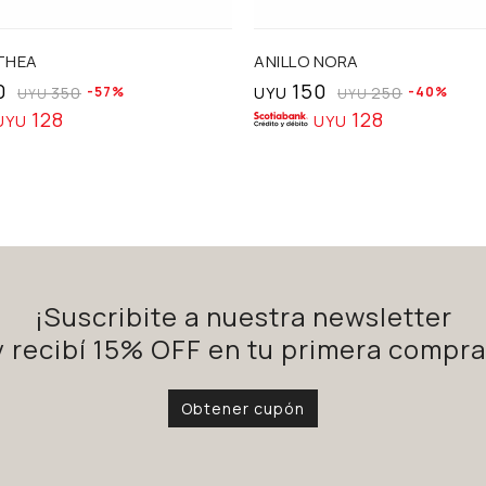
THEA
ANILLO NORA
0
150
350
57
UYU
250
40
UYU
UYU
128
128
UYU
UYU
¡Suscribite a nuestra newsletter
y recibí 15% OFF en tu primera compra
Obtener cupón