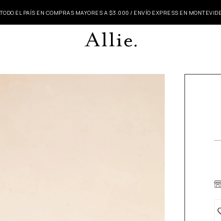
 TODO EL PAÍS EN COMPRAS MAYORES A $3.000 / ENVÍO EXPRESS EN MONTEVI