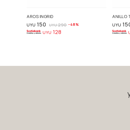
AROS INGRID
ANILLO 
150
15
UYU
290
48
UYU
UYU
128
UYU