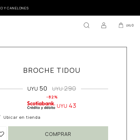
DEO Y CANELONES
0
UYU
BROCHE TIDOU
50
290
UYU
UYU
82
43
UYU
Ubicar en tienda
COMPRAR