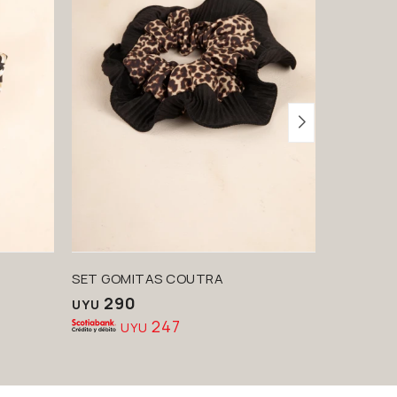
SET GOMITAS COUTRA
SET GOMI
290
350
UYU
UYU
247
UYU
U