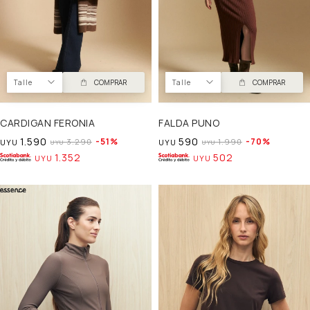
Talle
COMPRAR
Talle
COMPRAR
CARDIGAN FERONIA
FALDA PUNO
1.590
590
51
70
3.290
1.990
UYU
UYU
UYU
UYU
1.352
502
UYU
UYU