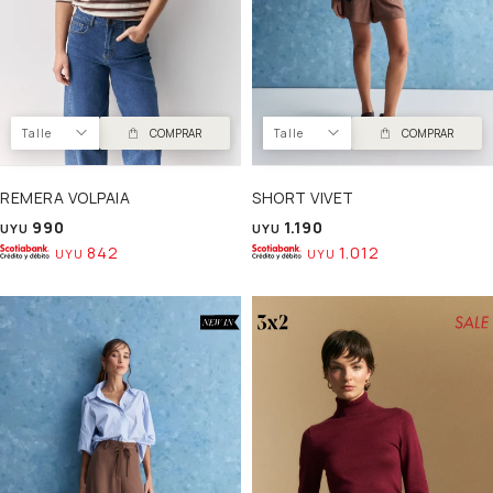
Talle
COMPRAR
Talle
COMPRAR
REMERA VOLPAIA
SHORT VIVET
990
1.190
UYU
UYU
842
1.012
UYU
UYU