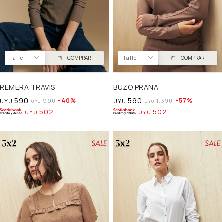
Talle
COMPRAR
Talle
COMPRAR
REMERA TRAVIS
BUZO PRANA
590
590
40
57
990
1.390
UYU
UYU
UYU
UYU
502
502
UYU
UYU