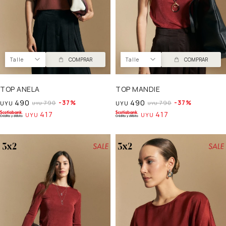
Talle
COMPRAR
Talle
COMPRAR
TOP ANELA
TOP MANDIE
490
490
37
37
790
790
UYU
UYU
UYU
UYU
417
417
UYU
UYU