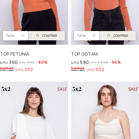
Talle
COMPRAR
Talle
COMPRAR
TOP PETUNIA
TOP GOTAM
390
590
60
54
990
1.290
UYU
UYU
UYU
UYU
332
502
UYU
UYU