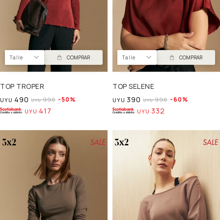
Talle
COMPRAR
Talle
COMPRAR
TOP TROPER
TOP SELENE
490
390
50
60
990
990
UYU
UYU
UYU
UYU
417
332
UYU
UYU