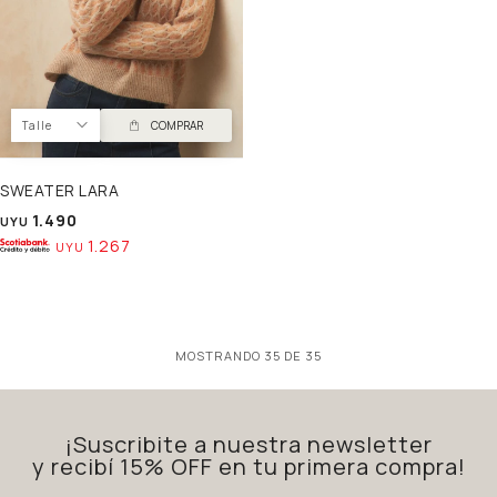
Talle
COMPRAR
SWEATER LARA
1.490
UYU
1.267
UYU
MOSTRANDO
35
DE
35
¡Suscribite a nuestra newsletter
y recibí 15% OFF en tu primera compra!