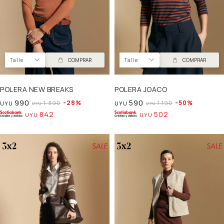
Talle
COMPRAR
Talle
COMPRAR
POLERA NEW BREAKS
POLERA JOACO
990
590
28
50
1.390
1.190
UYU
UYU
UYU
UYU
842
502
UYU
UYU