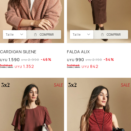
Talle
COMPRAR
Talle
COMPRAR
CARDIGAN SILENE
FALDA ALIX
1.590
990
46
54
2.990
2.190
UYU
UYU
UYU
UYU
1.352
842
UYU
UYU