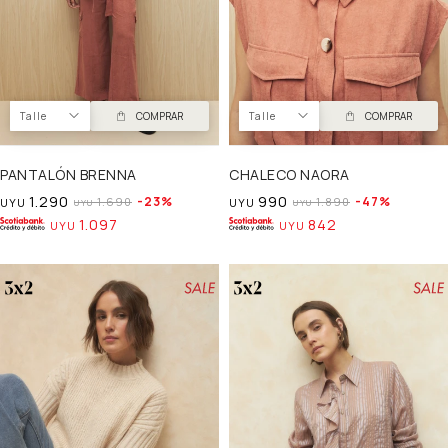
Talle
COMPRAR
Talle
COMPRAR
PANTALÓN BRENNA
CHALECO NAORA
1.290
990
23
47
1.690
1.890
UYU
UYU
UYU
UYU
1.097
842
UYU
UYU