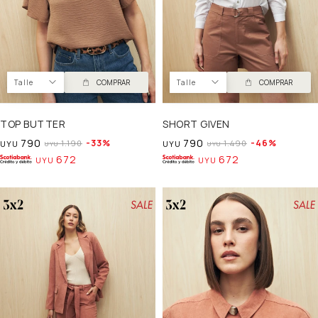
Talle
COMPRAR
Talle
COMPRAR
TOP BUTTER
SHORT GIVEN
790
790
33
46
1.190
1.490
UYU
UYU
UYU
UYU
672
672
UYU
UYU