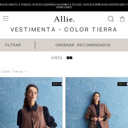
ENVÍO GRATIS A TODO EL PAÍS EN COMPRAS MAYORES A $3.000 / ENVÍO EXPRESS EN MONTEVIDEO Y
CANELONES

VESTIMENTA - COLOR TIERRA
RECOMENDADOS
Color:
Tierra