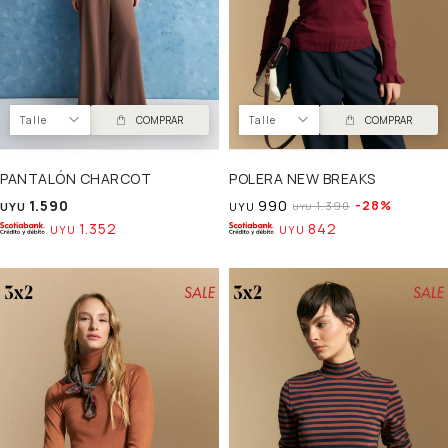
Talle
COMPRAR
Talle
COMPRAR
PANTALÓN CHARCOT
POLERA NEW BREAKS
1.590
990
28
1.390
UYU
UYU
UYU
1.352
842
UYU
UYU