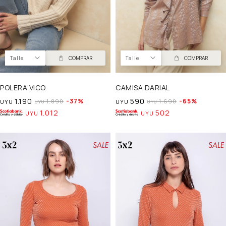
Talle
COMPRAR
Talle
COMPRAR
POLERA VICO
CAMISA DARIAL
1.190
590
37
65
1.890
1.690
UYU
UYU
UYU
UYU
1.012
502
UYU
UYU