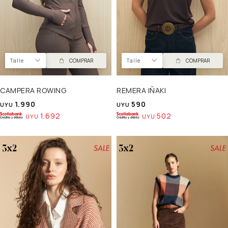
Talle
COMPRAR
Talle
COMPRAR
CAMPERA ROWING
REMERA IÑAKI
1.990
590
UYU
UYU
1.692
502
UYU
UYU