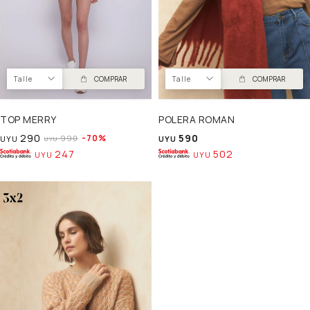
Talle
COMPRAR
Talle
COMPRAR
TOP MERRY
POLERA ROMAN
290
590
70
990
UYU
UYU
UYU
247
502
UYU
UYU