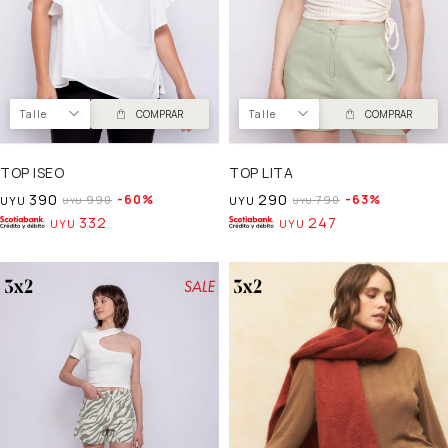
Talle
COMPRAR
Talle
COMPRAR
TOP ISEO
TOP LITA
390
290
60
63
990
790
UYU
UYU
UYU
UYU
332
247
UYU
UYU