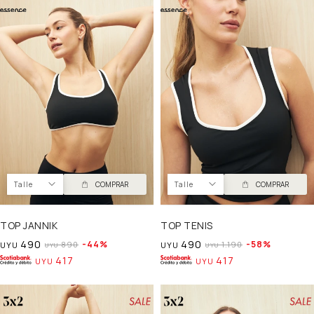
Talle
COMPRAR
Talle
COMPRAR
TOP JANNIK
TOP TENIS
490
490
44
58
890
1.190
UYU
UYU
UYU
UYU
417
417
UYU
UYU