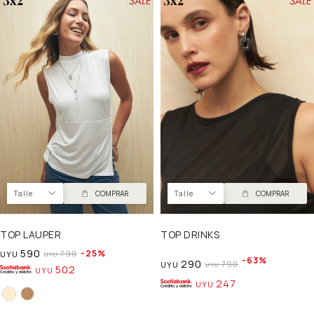
Talle
COMPRAR
Talle
COMPRAR
TOP LAUPER
TOP DRINKS
590
25
790
UYU
UYU
63
290
790
UYU
UYU
502
UYU
247
UYU