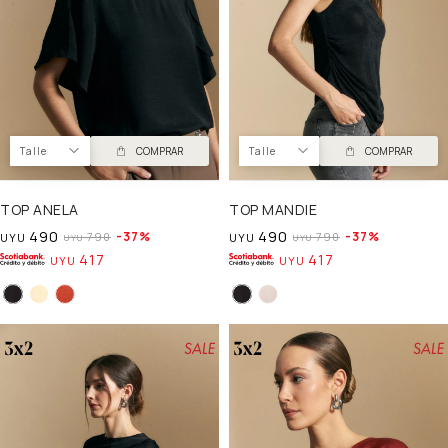
Talle
COMPRAR
Talle
COMPRAR
TOP ANELA
TOP MANDIE
490
490
37
37
790
790
UYU
UYU
UYU
UYU
417
417
UYU
UYU