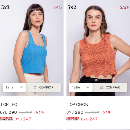
Talle
COMPRAR
Talle
COMPRAR
TOP LEO
TOP CHON
290
290
63
57
790
690
UYU
UYU
UYU
UYU
247
247
UYU
UYU