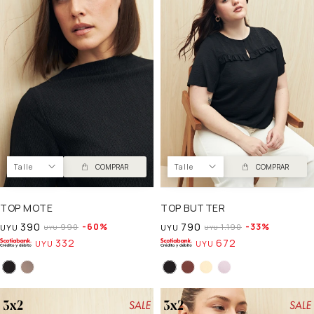
Talle
COMPRAR
Talle
COMPRAR
TOP MOTE
TOP BUTTER
390
790
60
33
990
1.190
UYU
UYU
UYU
UYU
332
672
UYU
UYU