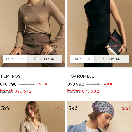
Talle
COMPRAR
Talle
COMPRAR
TOP FROST
TOP RUMBLE
790
590
46
40
1.490
990
UYU
UYU
UYU
UYU
672
502
UYU
UYU