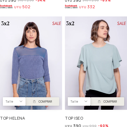
590
390
54
69
1.290
1.290
UYU
UYU
UYU
UYU
502
332
UYU
UYU
Talle
COMPRAR
Talle
COMPRAR
TOP HELENA
TOP ISEO
390
60
990
UYU
UYU