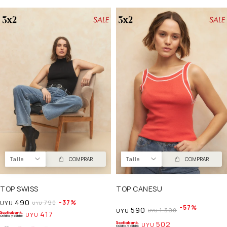
Talle
COMPRAR
Talle
COMPRAR
TOP SWISS
TOP CANESU
490
37
790
UYU
UYU
57
590
1.390
UYU
UYU
417
UYU
502
UYU