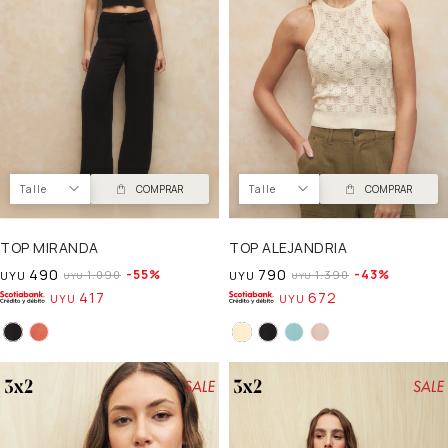
Talle
COMPRAR
Talle
COMPRAR
TOP MIRANDA
TOP ALEJANDRIA
490
790
55
43
1.090
1.390
UYU
UYU
UYU
UYU
417
672
UYU
UYU