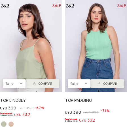
Talle
COMPRAR
Talle
COMPRAR
TOP LINDSEY
TOP PADDING
390
67
1.190
UYU
UYU
71
390
1.390
UYU
UYU
332
UYU
332
UYU