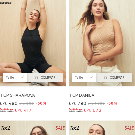
Talle
COMPRAR
Talle
COMPRAR
TOP SHARAPOVA
TOP DANILA
490
790
50
50
990
1.590
UYU
UYU
UYU
UYU
417
672
UYU
UYU