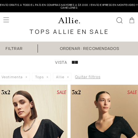
ENVÍO GRATIS A TODO EL PAÍS EN COMPRAS MAYORES A $3.000 / ENVÍO EXPRESS EN MONTEVIDEO Y
CANELONES

TOPS ALLIE EN SALE
RECOMENDADOS
Quitar filtros
Vestimenta
Tops
Allie