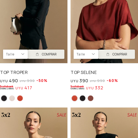
Talle
COMPRAR
Talle
COMPRAR
TOP TROPER
TOP SELENE
490
390
50
60
990
990
UYU
UYU
UYU
UYU
417
332
UYU
UYU