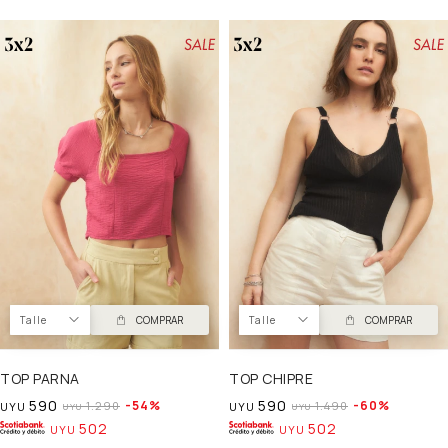
Talle
COMPRAR
Talle
COMPRAR
TOP PARNA
TOP CHIPRE
590
590
54
60
1.290
1.490
UYU
UYU
UYU
UYU
502
502
UYU
UYU