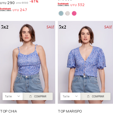
67
290
890
UYU
UYU
332
UYU
247
UYU
Talle
COMPRAR
Talle
COMPRAR
TOP CHIA
TOP MARISPO