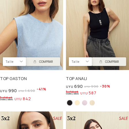
Talle
COMPRAR
Talle
COMPRAR
TOP GASTON
TOP ANALI
690
30
990
UYU
UYU
41
990
1.690
UYU
UYU
587
UYU
842
UYU