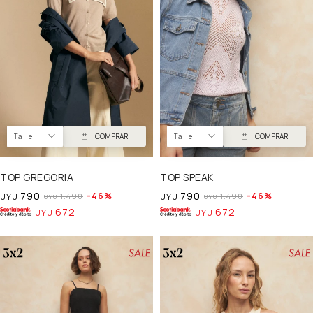
Talle
COMPRAR
Talle
COMPRAR
TOP GREGORIA
TOP SPEAK
790
790
46
46
1.490
1.490
UYU
UYU
UYU
UYU
672
672
UYU
UYU