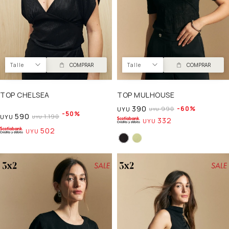
Talle
COMPRAR
Talle
COMPRAR
TOP CHELSEA
TOP MULHOUSE
390
60
990
UYU
UYU
50
590
1.190
UYU
UYU
332
UYU
502
UYU