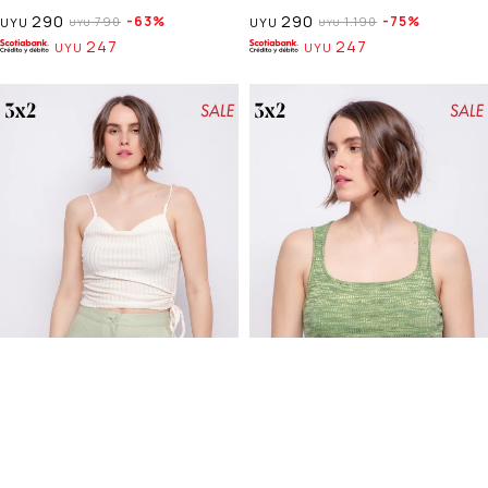
290
290
63
75
790
1.190
UYU
UYU
UYU
UYU
247
247
UYU
UYU
Talle
COMPRAR
Talle
COMPRAR
TOP LITA
TOP ALFA