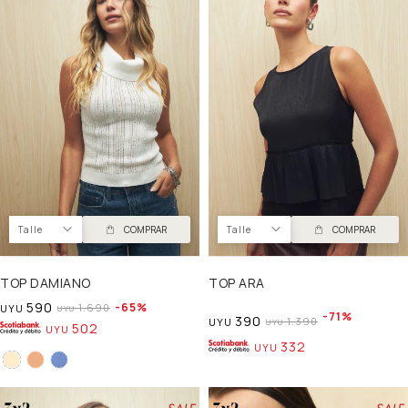
Talle
COMPRAR
Talle
COMPRAR
TOP DAMIANO
TOP ARA
590
65
1.690
UYU
UYU
71
390
1.390
UYU
UYU
502
UYU
332
UYU