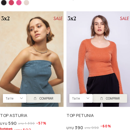
Talle
COMPRAR
Talle
COMPRAR
TOP ASTURIA
TOP PETUNIA
590
57
1.390
UYU
UYU
60
390
990
UYU
UYU
502