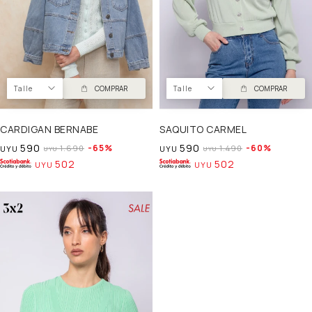
Talle
COMPRAR
Talle
COMPRAR
CARDIGAN BERNABE
SAQUITO CARMEL
590
590
65
60
1.690
1.490
UYU
UYU
UYU
UYU
502
502
UYU
UYU