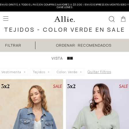
ENVÍO GRATIS A TODO EL PAÍS EN COMPRAS MAYORES A $3.000 / ENVÍO EXPRESS EN MONTEVIDEO Y
CANELONES

TEJIDOS - COLOR VERDE EN SALE
RECOMENDADOS
Quitar filtros
Vestimenta
Tejidos
Color:
Verde