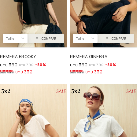
Talle
COMPRAR
Talle
COMPRAR
REMERA BROOKY
REMERA GINEBRA
390
390
50
50
790
790
UYU
UYU
UYU
UYU
332
332
UYU
UYU