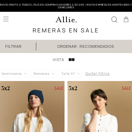
ENVÍO GRATIS A TODO EL PAÍS EN COMPRAS MAYORES A $3.000 / ENVÍO EXPRESS EN MONTEVIDEO Y
CANELONES

REMERAS EN SALE
RECOMENDADOS
Quitar filtros
Vestimenta
Remeras
Talle 07