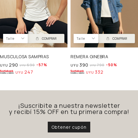
Talle
COMPRAR
Talle
COMPRAR
MUSCULOSA SAMPRAS
REMERA GINEBRA
290
390
57
50
690
790
UYU
UYU
UYU
UYU
247
332
UYU
UYU
¡Suscribite a nuestra newsletter
y recibí 15% OFF en tu primera compra!
Obtener cupón