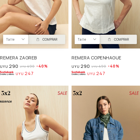
Talle
COMPRAR
Talle
COMPRAR
REMERA ZAGREB
REMERA COPENHAGUE
290
290
40
40
490
490
UYU
UYU
UYU
UYU
247
247
UYU
UYU