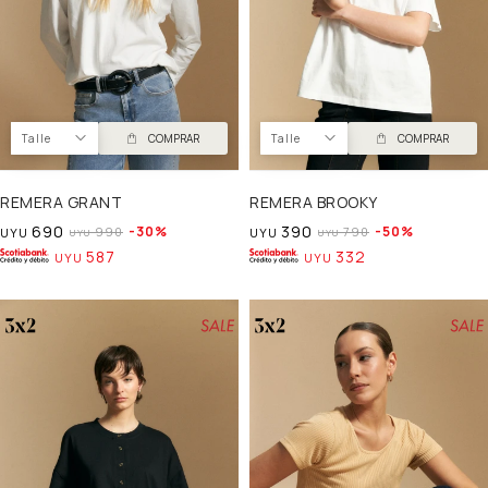
Talle
COMPRAR
Talle
COMPRAR
REMERA GRANT
REMERA BROOKY
690
390
30
50
990
790
UYU
UYU
UYU
UYU
587
332
UYU
UYU