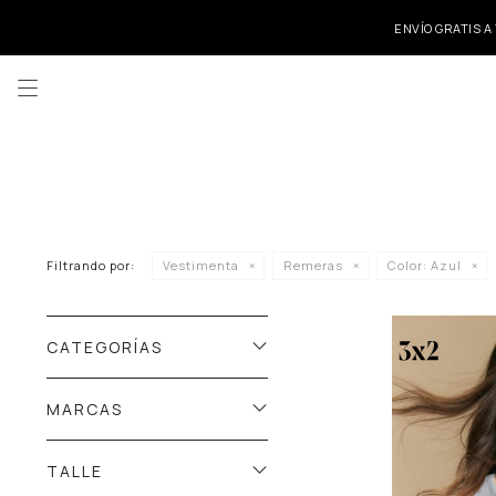
ENVÍO GRATIS A

Filtrando por:
Vestimenta
Remeras
Color:
Azul
CATEGORÍAS
MARCAS
TALLE