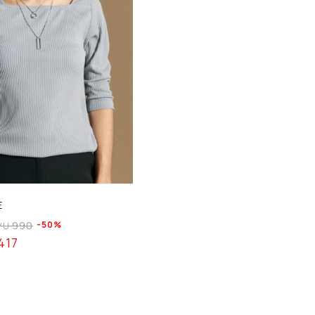
E
990
50
YU
417