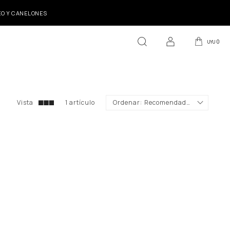
DEO Y CANELONES
0
UYU
1 artículo
Recomendados