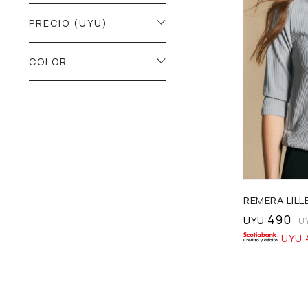
PRECIO
(UYU)
COLOR
Talle
REMERA LILL
490
UYU
U
UYU