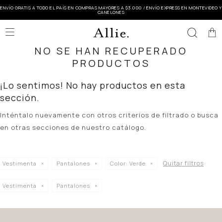
ENVÍO GRATIS A TODO EL PAÍS EN COMPRAS MAYORES A $3.000 / ENVÍO EXPRESS EN MONTEVIDEO Y
CANELONES

NO SE HAN RECUPERADO
PRODUCTOS
¡Lo sentimos! No hay productos en esta
sección.
Inténtalo nuevamente con otros criterios de filtrado o busca
en otras secciones de nuestro catálogo.
Quitar filtros
Vestimenta
Pantalones
Color:
Verde
Vestimenta
Pantalones