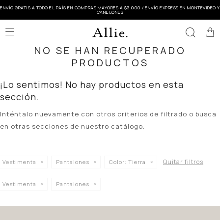
ENVÍO GRATIS A TODO EL PAÍS EN COMPRAS MAYORES A $3.000 / ENVÍO EXPRESS EN MONTEVIDEO Y
CANELONES

NO SE HAN RECUPERADO
PRODUCTOS
¡Lo sentimos! No hay productos en esta
sección.
Inténtalo nuevamente con otros criterios de filtrado o busca
en otras secciones de nuestro catálogo.
Quitar filtros
Vestimenta
Pantalones
Color:
Tierra
Vestimenta
Pantalones