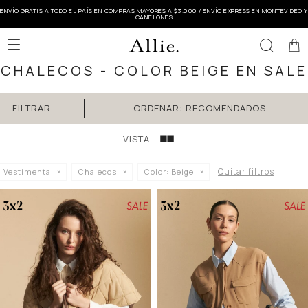
ENVÍO GRATIS A TODO EL PAÍS EN COMPRAS MAYORES A $3.000 / ENVÍO EXPRESS EN MONTEVIDEO Y
CANELONES

CHALECOS - COLOR BEIGE EN SALE
RECOMENDADOS
Quitar filtros
Vestimenta
Chalecos
Color:
Beige