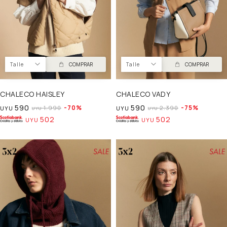
Talle
COMPRAR
Talle
COMPRAR
CHALECO HAISLEY
CHALECO VADY
590
590
70
75
1.990
2.390
UYU
UYU
UYU
UYU
502
502
UYU
UYU