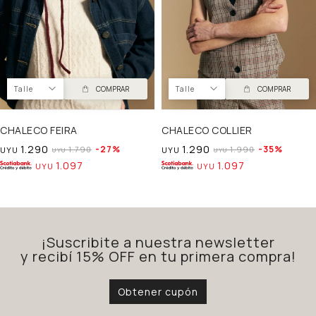
Talle
COMPRAR
Talle
COMPRAR
CHALECO FEIRA
CHALECO COLLIER
1.290
1.290
27
35
1.790
1.990
UYU
UYU
UYU
UYU
1.097
1.097
UYU
UYU
¡Suscribite a nuestra newsletter
y recibí 15% OFF en tu primera compra!
Obtener cupón