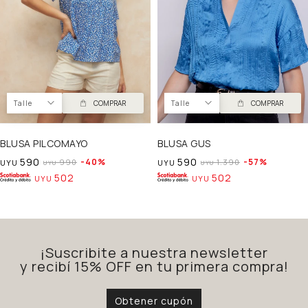
Talle
COMPRAR
Talle
COMPRAR
BLUSA PILCOMAYO
BLUSA GUS
590
590
40
57
990
1.390
UYU
UYU
UYU
UYU
502
502
UYU
UYU
¡Suscribite a nuestra newsletter
y recibí 15% OFF en tu primera compra!
Obtener cupón