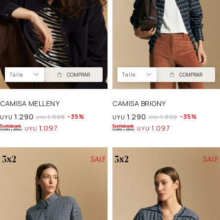
Talle
COMPRAR
Talle
COMPRAR
CAMISA MELLENY
CAMISA BRIONY
1.290
1.290
35
35
1.990
1.990
UYU
UYU
UYU
UYU
1.097
1.097
UYU
UYU