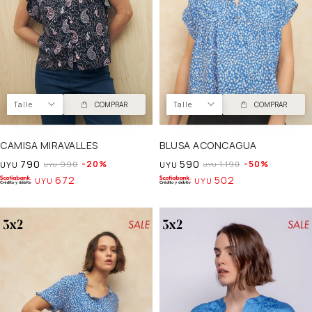
Talle
COMPRAR
Talle
COMPRAR
CAMISA MIRAVALLES
BLUSA ACONCAGUA
790
590
20
50
990
1.190
UYU
UYU
UYU
UYU
672
502
UYU
UYU