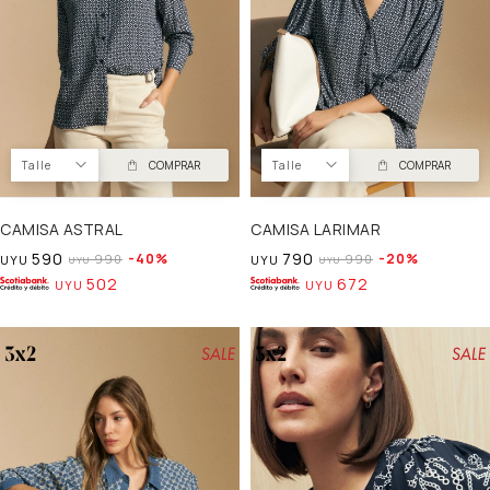
Talle
COMPRAR
Talle
COMPRAR
CAMISA ASTRAL
CAMISA LARIMAR
590
790
40
20
990
990
UYU
UYU
UYU
UYU
502
672
UYU
UYU