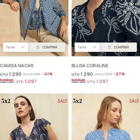
Talle
COMPRAR
Talle
COMPRAR
CAMISA NACAR
BLUSA CORALINE
1.290
1.290
41
27
2.190
1.790
UYU
UYU
UYU
UYU
1.097
1.097
UYU
UYU