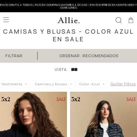
ENVÍO GRATIS A TODO EL PAÍS EN COMPRAS MAYORES A $3.000 / ENVÍO EXPRESS EN MONTEVIDEO Y
CANELONES

CAMISAS Y BLUSAS - COLOR AZUL
EN SALE
RECOMENDADOS
Quitar filtros
Vestimenta
Camisas y blusas
Color:
Azul