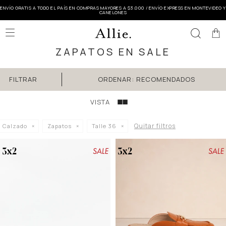
ENVÍO GRATIS A TODO EL PAÍS EN COMPRAS MAYORES A $3.000 / ENVÍO EXPRESS EN MONTEVIDEO Y
CANELONES

ZAPATOS EN SALE
RECOMENDADOS
Quitar filtros
Calzado
Zapatos
Talle 36