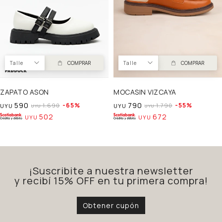
Talle
COMPRAR
Talle
COMPRAR
ZAPATO ASON
MOCASIN VIZCAYA
590
790
65
55
1.690
1.790
UYU
UYU
UYU
UYU
502
672
UYU
UYU
¡Suscribite a nuestra newsletter
y recibí 15% OFF en tu primera compra!
Obtener cupón